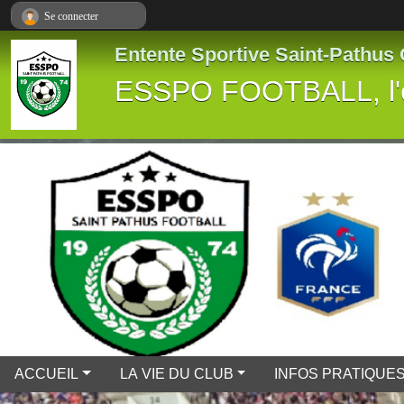
Panneau de gestion des cookies
Se connecter
Entente Sportive Saint-Pathus
ESSPO FOOTBALL, l'es
ACCUEIL
LA VIE DU CLUB
INFOS PRATIQUE