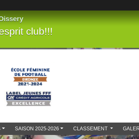
 Oissery
prit club!!!
S
SAISON 2025-2026
CLASSEMENT
GALER