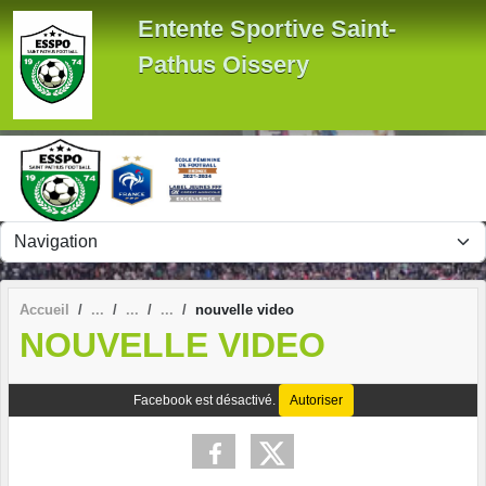
Panneau de gestion des cookies
Entente Sportive Saint-
Pathus Oissery
Accueil
nouvelle video
NOUVELLE VIDEO
Facebook est désactivé.
Autoriser