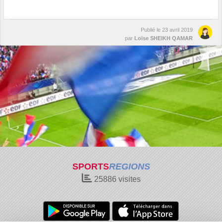
Publié le
23 avril 2019
par
Loïse SHEIKH QAMAR
SPORTS
REGIONS
25886
visites