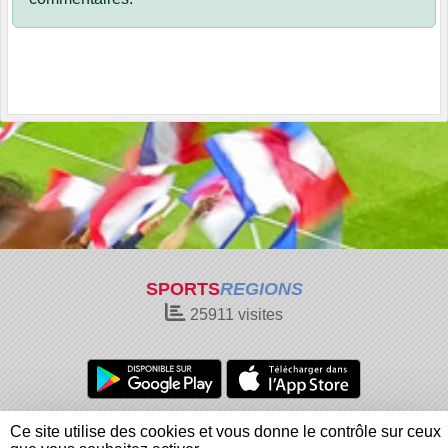
SPORTS
REGIONS
25911
visites
Charte cookies
Gestion des cookies
Ce site utilise des cookies et vous donne le contrôle sur ceux
Informations légales
Signaler un contenu inapproprié